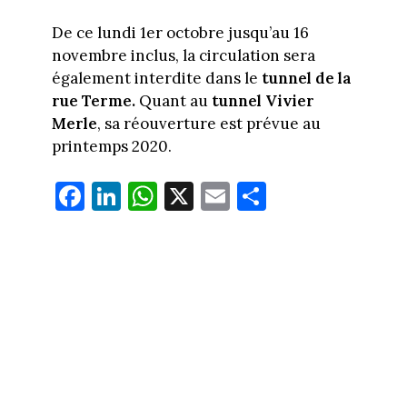
De ce lundi 1er octobre jusqu’au 16
novembre inclus, la circulation sera
également interdite dans le
tunnel de la
rue Terme.
Quant au
tunnel Vivier
Merle
, sa réouverture est prévue au
printemps 2020.
Fa
Li
W
X
E
Pa
ce
nk
ha
m
rt
bo
ed
ts
ail
ag
ok
In
Ap
er
p