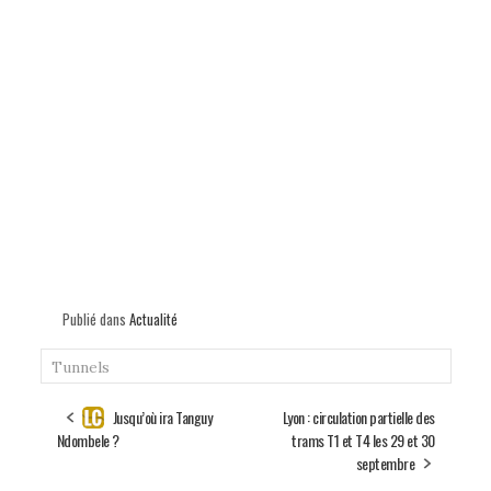
Publié dans
Actualité
Tunnels
Jusqu’où ira Tanguy
Lyon : circulation partielle des
Ndombele ?
trams T1 et T4 les 29 et 30
septembre