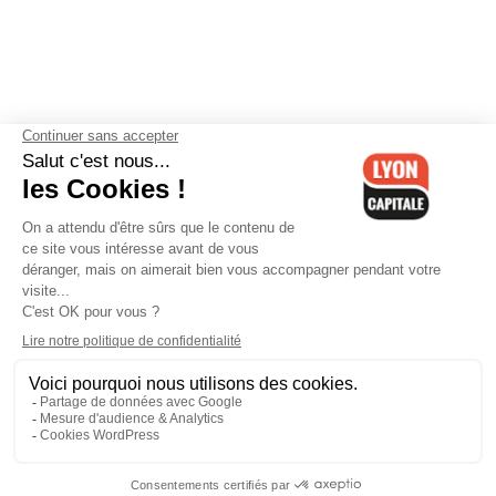
Contactez-nous
-
Mentions légales
-
CGV
-
Politique de
confidentialité
-
Gestion des cookies
-
Lyon Capitale TV
-
Archives
Lyon Capitale
Lyon Capitale - 51 avenue Maréchal Foch - CS 40091 - 69456 Lyon
Cedex 06