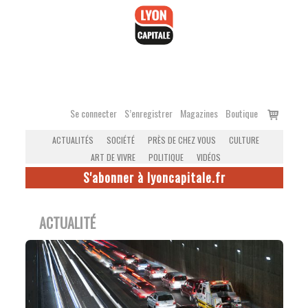
Accéder
au
contenu
Voir
Se connecter
S’enregistrer
Magazines
Boutique
le
ACTUALITÉS
SOCIÉTÉ
PRÈS DE CHEZ VOUS
CULTURE
panier
ART DE VIVRE
POLITIQUE
VIDÉOS
S'abonner à lyoncapitale.fr
ACTUALITÉ