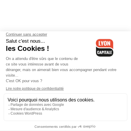
Contactez-nous
-
Mentions légales
-
CGV
-
Politique de
confidentialité
-
Gestion des cookies
-
Lyon Capitale TV
-
Archives
Lyon Capitale
Lyon Capitale - 51 avenue Maréchal Foch - CS 40091 - 69456 Lyon
Cedex 06