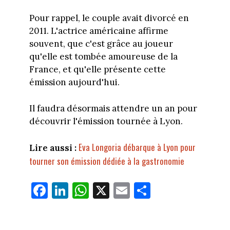
Pour rappel, le couple avait divorcé en
2011. L'actrice américaine affirme
souvent, que c'est grâce au joueur
qu'elle est tombée amoureuse de la
France, et qu'elle présente cette
émission aujourd'hui.
Il faudra désormais attendre un an pour
découvrir l'émission tournée à Lyon.
Eva Longoria débarque à Lyon pour
Lire aussi :
tourner son émission dédiée à la gastronomie
Fa
Li
W
X
E
Pa
ce
nk
ha
m
rt
bo
ed
ts
ail
ag