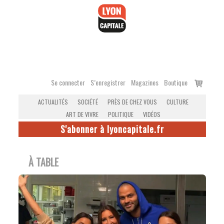
Accéder
au
contenu
Voir
Se connecter
S’enregistrer
Magazines
Boutique
le
ACTUALITÉS
SOCIÉTÉ
PRÈS DE CHEZ VOUS
CULTURE
panier
ART DE VIVRE
POLITIQUE
VIDÉOS
S'abonner à lyoncapitale.fr
À TABLE