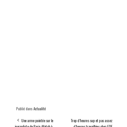
Publié dans
Actualité
Une arme pointée sur le
Trop d’heures sup et pas assez
journaliste de Paris-Match à
d’heures travaillées chez EDF