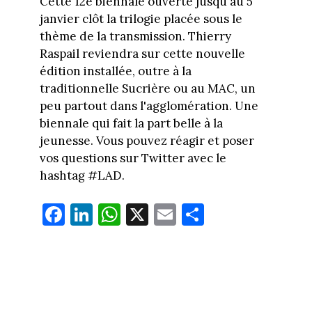
Cette 12e biennale ouverte jusqu'au 5
janvier clôt la trilogie placée sous le
thème de la transmission. Thierry
Raspail reviendra sur cette nouvelle
édition installée, outre à la
traditionnelle Sucrière ou au MAC, un
peu partout dans l'agglomération. Une
biennale qui fait la part belle à la
jeunesse. Vous pouvez réagir et poser
vos questions sur Twitter avec le
hashtag #LAD.
Fa
Li
W
X
E
Pa
ce
nk
ha
m
rt
bo
ed
ts
ail
ag
ok
In
Ap
er
p