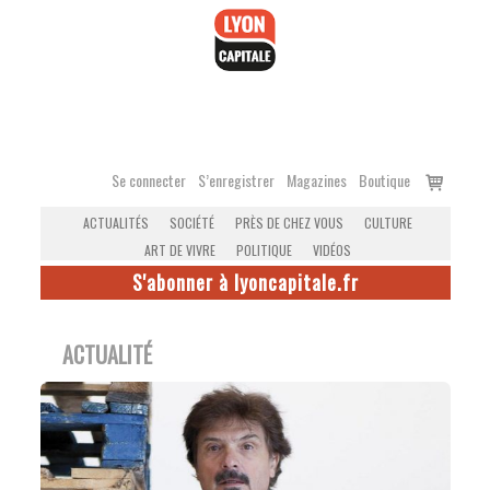
Accéder
au
contenu
Voir
Se connecter
S’enregistrer
Magazines
Boutique
le
ACTUALITÉS
SOCIÉTÉ
PRÈS DE CHEZ VOUS
CULTURE
panier
ART DE VIVRE
POLITIQUE
VIDÉOS
S'abonner à lyoncapitale.fr
ACTUALITÉ