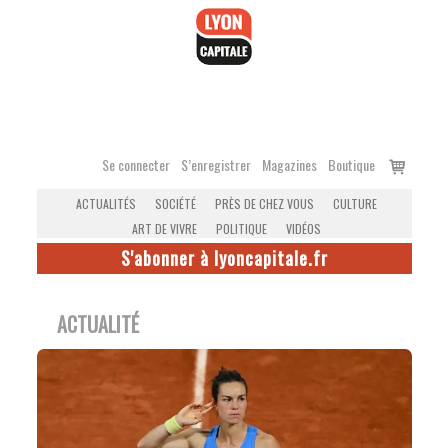
Accéder
au
contenu
Voir
Se connecter
S’enregistrer
Magazines
Boutique
le
ACTUALITÉS
SOCIÉTÉ
PRÈS DE CHEZ VOUS
CULTURE
panier
ART DE VIVRE
POLITIQUE
VIDÉOS
S'abonner à lyoncapitale.fr
ACTUALITÉ