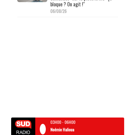
bloque ? On agit !"
06/08/26
03H00
-
06H00
Noémie Halioua