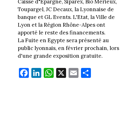
Caisse d"Epargne, Siparex, Bio Mérieux,
Toupargel, JC Decaux, la Lyonnaise de
banque et GL Events. L'Etat, la Ville de
Lyon et la Région Rhône-Alpes ont
apporté le reste des financements.
La Fuite en Egypte sera présenté au
public lyonnais, en février prochain, lors
d'une grande exposition gratuite.
Fa
Li
W
X
E
Pa
ce
nk
ha
m
rt
bo
ed
ts
ail
ag
ok
In
Ap
er
p