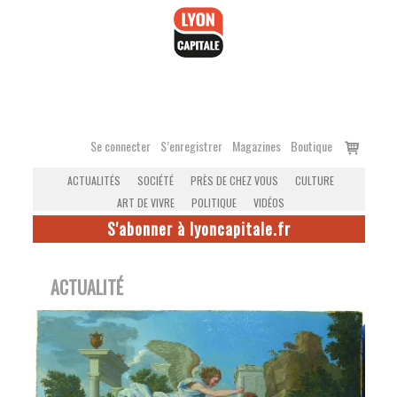
Accéder
au
contenu
Voir
Se connecter
S’enregistrer
Magazines
Boutique
le
ACTUALITÉS
SOCIÉTÉ
PRÈS DE CHEZ VOUS
CULTURE
panier
ART DE VIVRE
POLITIQUE
VIDÉOS
S'abonner à lyoncapitale.fr
ACTUALITÉ