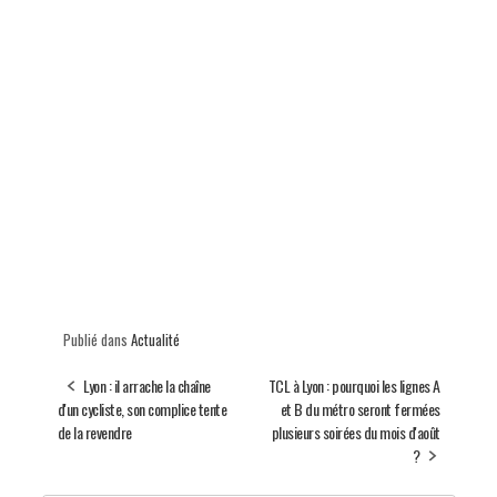
Publié dans
Actualité
Lyon : il arrache la chaîne
TCL à Lyon : pourquoi les lignes A
d'un cycliste, son complice tente
et B du métro seront fermées
de la revendre
plusieurs soirées du mois d'août
?