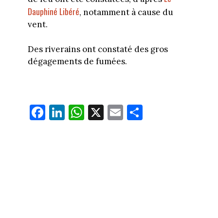
Dauphiné Libéré
, notamment à cause du
vent.
Des riverains ont constaté des gros
dégagements de fumées.
Fa
Li
W
X
E
Pa
ce
nk
ha
m
rt
bo
ed
ts
ail
ag
ok
In
Ap
er
p