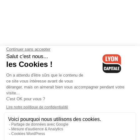
Contactez-nous
-
Mentions légales
-
CGV
-
Politique de
confidentialité
-
Gestion des cookies
-
Lyon Capitale TV
-
Archives
Lyon Capitale