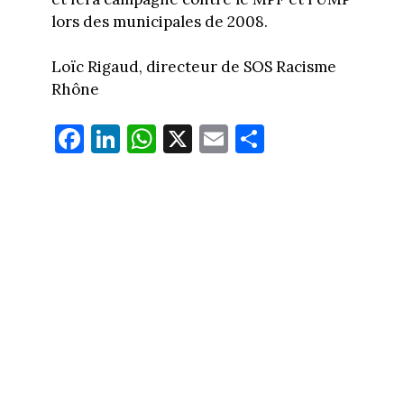
lors des municipales de 2008.
Loïc Rigaud, directeur de SOS Racisme
Rhône
Fa
Li
W
X
E
Pa
ce
nk
ha
m
rt
bo
ed
ts
ail
ag
ok
In
Ap
er
p