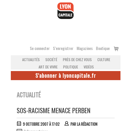
Accéder
au
contenu
Voir
Se connecter
S’enregistrer
Magazines
Boutique
le
ACTUALITÉS
SOCIÉTÉ
PRÈS DE CHEZ VOUS
CULTURE
panier
ART DE VIVRE
POLITIQUE
VIDÉOS
S'abonner à lyoncapitale.fr
ACTUALITÉ
SOS-RACISME MENACE PERBEN
9 OCTOBRE 2007 À 17:02
PAR
LA RÉDACTION