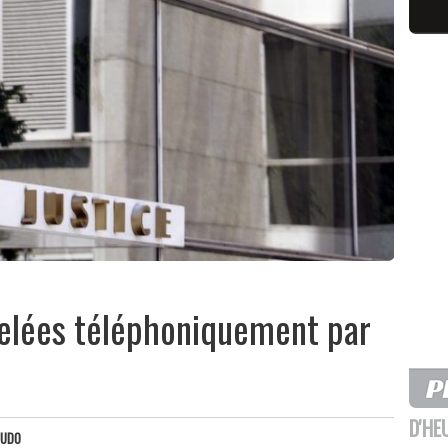
elées téléphoniquement par
D'HE
GUDO