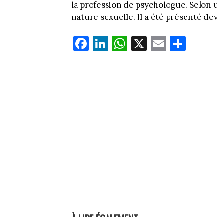
la profession de psychologue. Selon 
nature sexuelle. Il a été présenté dev
Fa
Li
W
X
E
Pa
ce
nk
ha
m
rt
bo
ed
ts
ail
ag
ok
In
Ap
er
p