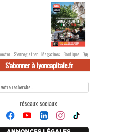
Voir
necter
S’enregistrer
Magazines
Boutique
le
S'abonner à lyoncapitale.fr
panier
réseaux sociaux