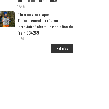
percuté un arbre à Limas
12:45
“On a un vrai risque
d'effondrement du réseau
ferroviaire” alerte l’association du
Train 634269
11:54
+ d'infos