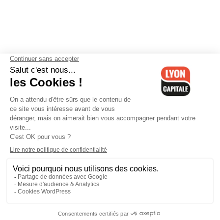
Contactez-nous
-
Mentions légales
-
CGV
-
Politique de
confidentialité
-
Gestion des cookies
-
Lyon Capitale TV
-
Archives
Lyon Capitale
Lyon Capitale - 51 avenue Maréchal Foch - CS 40091 - 69456 Lyon
Cedex 06