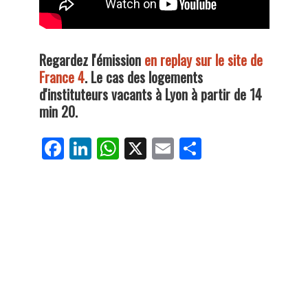
Regardez l'émission
en replay sur le site de
France 4
. Le cas des logements
d'instituteurs vacants à Lyon à partir de 14
min 20.
Fa
Li
W
X
E
Pa
ce
nk
ha
m
rt
bo
ed
ts
ail
ag
ok
In
Ap
er
p