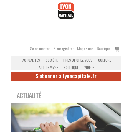
Accéder
au
contenu
Voir
Se connecter
S’enregistrer
Magazines
Boutique
le
ACTUALITÉS
SOCIÉTÉ
PRÈS DE CHEZ VOUS
CULTURE
panier
ART DE VIVRE
POLITIQUE
VIDÉOS
S'abonner à lyoncapitale.fr
ACTUALITÉ