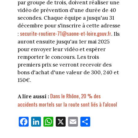
par groupe de trois, doivent réaliser une
vidéo de prévention d'une durée de 40
secondes. Chaque équipe a jusqu'au 31
décembre pour s'inscrire à cette adresse
securite-routiere-71@saone-et-loire.gouv.fr
:
. Ils
auront ensuite jusqu'au 1er mai 2025
pour envoyer leur vidéo et espérer
remporter le concours. Les trois
premiers prix se verront recevoir des
bons d'achat d'une valeur de 300, 240 et
150€.
Dans le Rhône, 20 % des
A lire aussi :
accidents mortels sur la route sont liés à l'alcool
Fa
Li
W
X
E
Pa
ce
nk
ha
m
rt