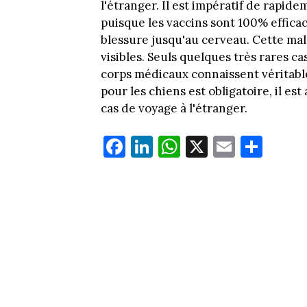
l'étranger. Il est impératif de rapi
puisque les vaccins sont 100% efficac
blessure jusqu'au cerveau. Cette mal
visibles. Seuls quelques très rares ca
corps médicaux connaissent véritable
pour les chiens est obligatoire, il es
cas de voyage à l'étranger.
Fa
Li
W
X
E
Pa
ce
nk
ha
m
rt
bo
ed
ts
ail
ag
ok
In
Ap
er
p