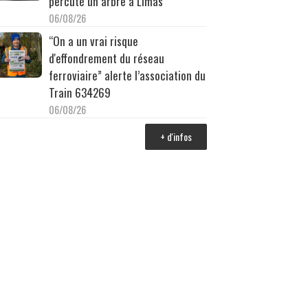
percuté un arbre à Limas
06/08/26
“On a un vrai risque
d'effondrement du réseau
ferroviaire” alerte l’association du
Train 634269
06/08/26
+ d'infos