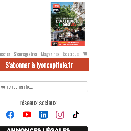
Voir
necter
S’enregistrer
Magazines
Boutique
le
S'abonner à lyoncapitale.fr
panier
réseaux sociaux