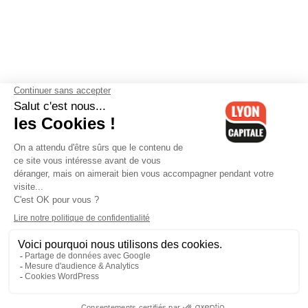
Contactez-nous
-
Mentions légales
-
CGV
-
Politique de
confidentialité
-
Gestion des cookies
-
Lyon Capitale TV
-
Archives
Lyon Capitale
Lyon Capitale - 51 avenue Maréchal Foch - CS 40091 - 69456 Lyon