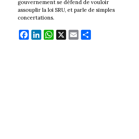
gouvernement se défend de vouloir
assouplir la loi SRU, et parle de simples
concertations.
Fa
Li
W
X
E
Pa
ce
nk
ha
m
rt
bo
ed
ts
ail
ag
ok
In
Ap
er
p