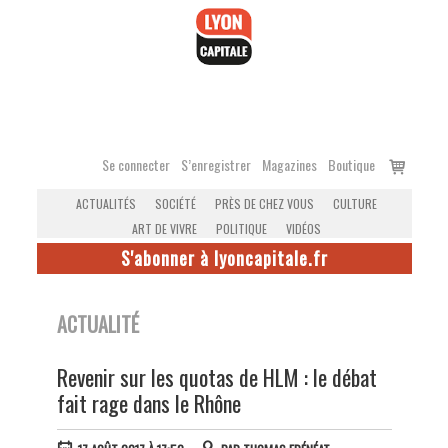
Accéder
au
contenu
Voir
Se connecter
S’enregistrer
Magazines
Boutique
le
ACTUALITÉS
SOCIÉTÉ
PRÈS DE CHEZ VOUS
CULTURE
panier
ART DE VIVRE
POLITIQUE
VIDÉOS
S'abonner à lyoncapitale.fr
ACTUALITÉ
Revenir sur les quotas de HLM : le débat
fait rage dans le Rhône