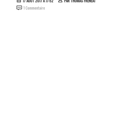
17 AOÛT 2017 À 17:52
PAR
THOMAS FRÉNÉAT
1 Commentaire