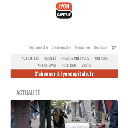
Accéder
au
contenu
Voir
Se connecter
S’enregistrer
Magazines
Boutique
le
ACTUALITÉS
SOCIÉTÉ
PRÈS DE CHEZ VOUS
CULTURE
panier
ART DE VIVRE
POLITIQUE
VIDÉOS
S'abonner à lyoncapitale.fr
ACTUALITÉ