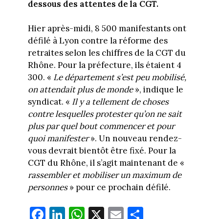
dessous des attentes de la CGT.
Hier après-midi, 8 500 manifestants ont
défilé à Lyon contre la réforme des
retraites selon les chiffres de la CGT du
Rhône. Pour la préfecture, ils étaient 4
300. «
Le département s’est peu mobilisé,
on attendait plus de monde
», indique le
syndicat. «
Il y a tellement de choses
contre lesquelles protester qu’on ne sait
plus par quel bout commencer et pour
quoi manifester
». Un nouveau rendez-
vous devrait bientôt être fixé. Pour la
CGT du Rhône, il s’agit maintenant de «
rassembler et mobiliser un maximum de
personnes
» pour ce prochain défilé.
Fa
Li
W
X
E
Pa