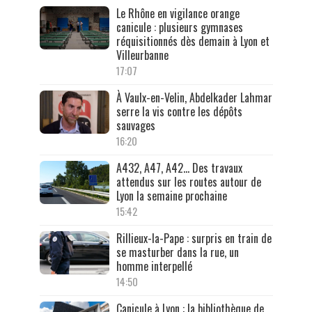
Le Rhône en vigilance orange
canicule : plusieurs gymnases
réquisitionnés dès demain à Lyon et
Villeurbanne
17:07
À Vaulx-en-Velin, Abdelkader Lahmar
serre la vis contre les dépôts
sauvages
16:20
A432, A47, A42… Des travaux
attendus sur les routes autour de
Lyon la semaine prochaine
15:42
Rillieux-la-Pape : surpris en train de
se masturber dans la rue, un
homme interpellé
14:50
Canicule à Lyon : la bibliothèque de