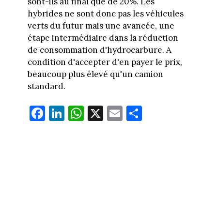
sont-ils au final que de 20%. Les
hybrides ne sont donc pas les véhicules
verts du futur mais une avancée, une
étape intermédiaire dans la réduction
de consommation d'hydrocarbure. A
condition d'accepter d'en payer le prix,
beaucoup plus élevé qu'un camion
standard.
Fa
Li
W
X
E
Pa
ce
nk
ha
m
rt
bo
ed
ts
ail
ag
ok
In
Ap
er
p