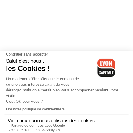
Contactez-nous
-
Mentions légales
-
CGV
-
Politique de
confidentialité
-
Gestion des cookies
-
Lyon Capitale TV
-
Archives