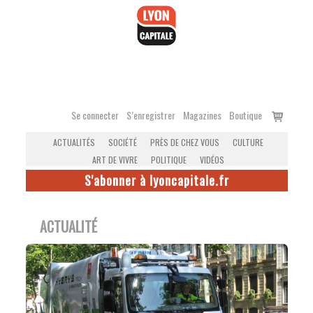
Accéder
au
contenu
Voir
Se connecter
S’enregistrer
Magazines
Boutique
le
ACTUALITÉS
SOCIÉTÉ
PRÈS DE CHEZ VOUS
CULTURE
panier
ART DE VIVRE
POLITIQUE
VIDÉOS
S'abonner à lyoncapitale.fr
ACTUALITÉ