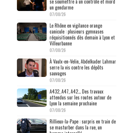
se soumettre à un contrôle et mord
un gendarme
07/08/26
Le Rhône en vigilance orange
canicule : plusieurs gymnases
réquisitionnés dès demain à Lyon et
Villeurbanne
07/08/26
À Vaulx-en-Velin, Abdelkader Lahmar
serre la vis contre les dépôts
sauvages
07/08/26
A432, A47, A42… Des travaux
attendus sur les routes autour de
Lyon la semaine prochaine
07/08/26
Rillieux-la-Pape : surpris en train de
se masturber dans la rue, un