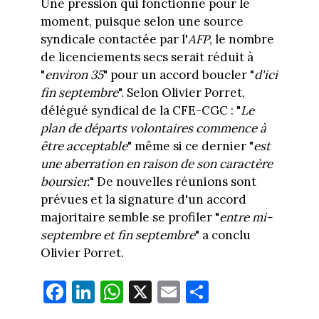
Une pression qui fonctionne pour le
moment, puisque selon une source
syndicale contactée par l'
AFP
, le nombre
de licenciements secs serait réduit à
"
environ 35
" pour un accord boucler "
d'ici
fin septembre
". Selon Olivier Porret,
délégué syndical de la CFE-CGC : "
Le
plan de départs volontaires commence à
être acceptable
" même si ce dernier "
est
une aberration en raison de son caractère
boursier.
" De nouvelles réunions sont
prévues et la signature d'un accord
majoritaire semble se profiler "
entre mi-
septembre et fin septembre
" a conclu
Olivier Porret.
Fa
Li
W
X
E
Pa
ce
nk
ha
m
rt