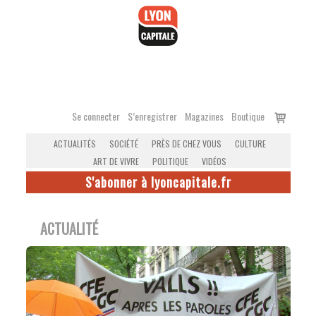
Accéder
au
contenu
Voir
Se connecter
S’enregistrer
Magazines
Boutique
le
ACTUALITÉS
SOCIÉTÉ
PRÈS DE CHEZ VOUS
CULTURE
panier
ART DE VIVRE
POLITIQUE
VIDÉOS
S'abonner à lyoncapitale.fr
ACTUALITÉ