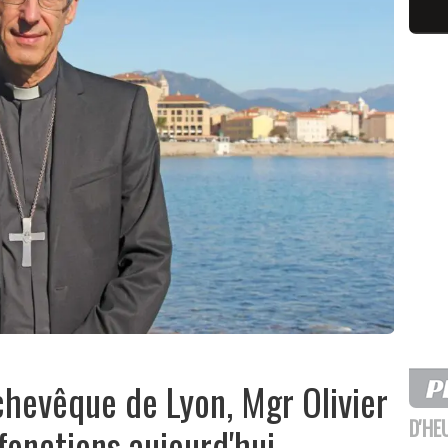
rchevêque de Lyon, Mgr Olivier
D'HE
fonctions aujourd'hui