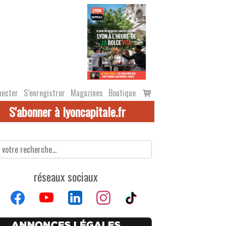
Voir
necter
S’enregistrer
Magazines
Boutique
le
S'abonner à lyoncapitale.fr
panier
réseaux sociaux