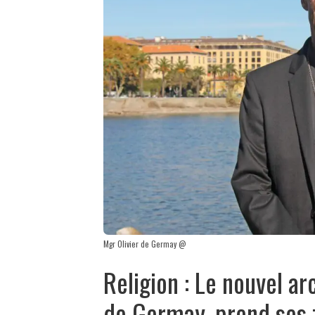
Mgr Olivier de Germay @
Religion : Le nouvel a
de Germay, prend ses 