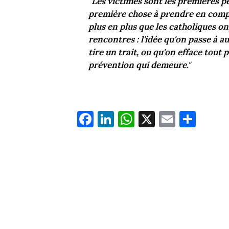
"
Les victimes sont les premières per
première chose à prendre en compt
plus en plus que les catholiques ont
rencontres : l'idée qu'on passe à a
tire un trait, ou qu'on efface tout pa
prévention qui demeure."
Fa
Li
W
X
E
Pa
ce
nk
ha
m
rt
bo
ed
ts
ail
ag
ok
In
Ap
er
p