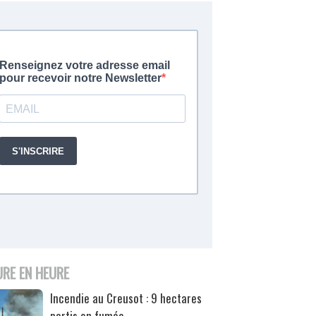
URE EN HEURE
Incendie au Creusot : 9 hectares
partis en fumée