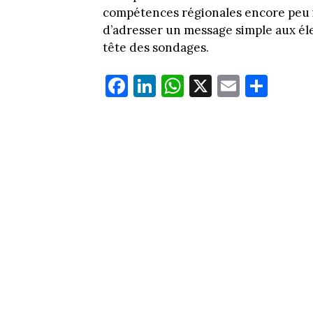
compétences régionales encore peu 
d’adresser un message simple aux élec
tête des sondages.
Fa
Li
W
X
E
Pa
ce
nk
ha
m
rt
bo
ed
ts
ail
ag
ok
In
Ap
er
p