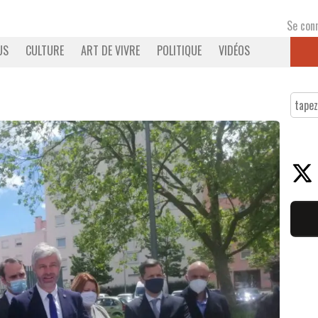
Se con
US
CULTURE
ART DE VIVRE
POLITIQUE
VIDÉOS