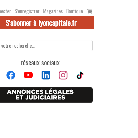
Voir
necter
S’enregistrer
Magazines
Boutique
le
S'abonner à lyoncapitale.fr
panier
réseaux sociaux