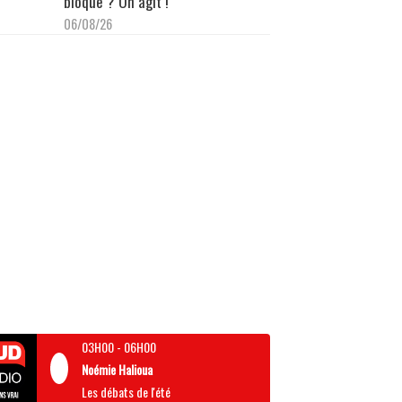
bloque ? On agit !"
06/08/26
03H00
-
06H00
Noémie Halioua
Les débats de l'été