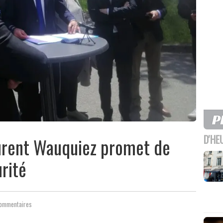
D'HE
aurent Wauquiez promet de
rité
ommentaires