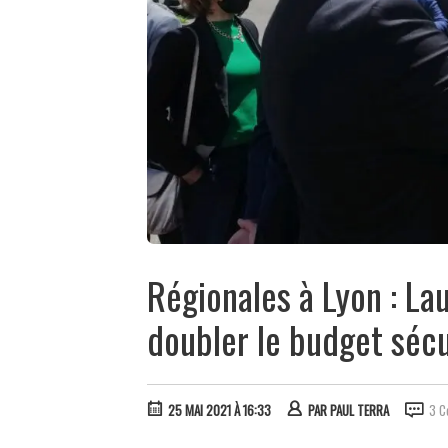
Régionales à Lyon : L
doubler le budget sécu
25 MAI 2021 À 16:33
PAR
PAUL TERRA
3 C