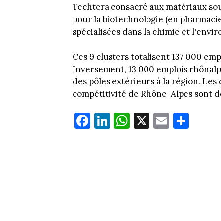
Techtera consacré aux matériaux sou
pour la biotechnologie (en pharmacie
spécialisées dans la chimie et l'env
Ces 9 clusters totalisent 137 000 emp
Inversement, 13 000 emplois rhônalpi
des pôles extérieurs à la région. Les
compétitivité de Rhône-Alpes sont d
Fa
Li
W
X
E
Pa
ce
nk
ha
m
rt
bo
ed
ts
ail
ag
ok
In
Ap
er
p