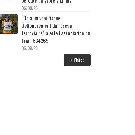
percuté un arbre à Limas
06/08/26
“On a un vrai risque
d'effondrement du réseau
ferroviaire” alerte l’association du
Train 634269
06/08/26
+ d'infos