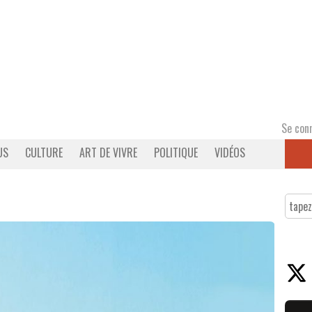
Se con
US
CULTURE
ART DE VIVRE
POLITIQUE
VIDÉOS