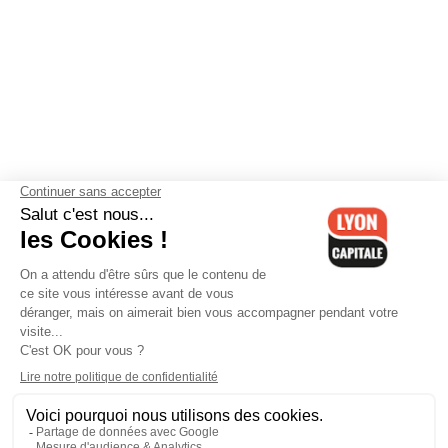
Contactez-nous
-
Mentions légales
-
CGV
-
Politique de
confidentialité
-
Gestion des cookies
-
Lyon Capitale TV
-
Archives