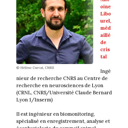
oine
Libo
urel,
méd
aillé
de
cris
tal
© Hélène Curvat, CNRS
Ingé
nieur de recherche CNRS au Centre de
recherche en neurosciences de Lyon
(CRNL, CNRS/Université Claude Bernard
Lyon 1/Inserm)
Il est ingénieur en biomonitoring,
spécialisé en enregistrement, analyse et