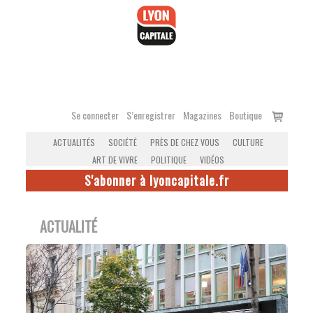
Accéder
au
contenu
Voir
Se connecter
S’enregistrer
Magazines
Boutique
le
ACTUALITÉS
SOCIÉTÉ
PRÈS DE CHEZ VOUS
CULTURE
panier
ART DE VIVRE
POLITIQUE
VIDÉOS
S'abonner à lyoncapitale.fr
ACTUALITÉ