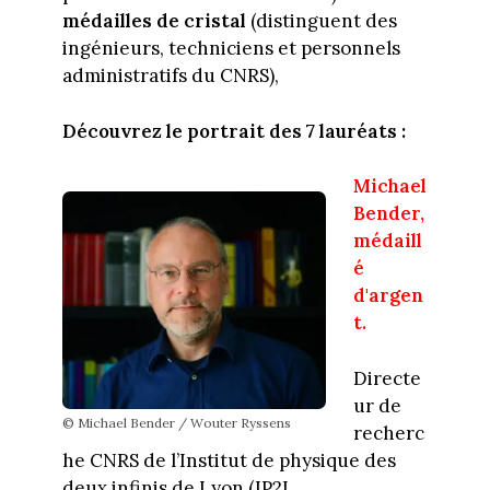
médailles de cristal
(distinguent des
ingénieurs, techniciens et personnels
administratifs du CNRS),
Découvrez le portrait des 7 lauréats :
Michael
Bender,
médaill
é
d'argen
t.
Directe
ur de
© Michael Bender / Wouter Ryssens
recherc
he CNRS de l’Institut de physique des
deux infinis de Lyon (IP2I,