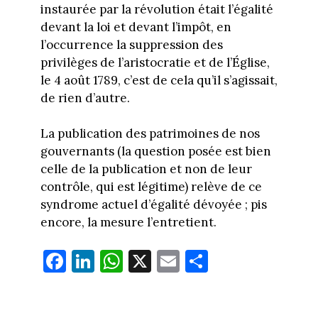
instaurée par la révolution était l’égalité
devant la loi et devant l’impôt, en
l’occurrence la suppression des
privilèges de l’aristocratie et de l’Église,
le 4 août 1789, c’est de cela qu’il s’agissait,
de rien d’autre.
La publication des patrimoines de nos
gouvernants (la question posée est bien
celle de la publication et non de leur
contrôle, qui est légitime) relève de ce
syndrome actuel d’égalité dévoyée ; pis
encore, la mesure l’entretient.
Fa
Li
W
X
E
Pa
ce
nk
ha
m
rt
bo
ed
ts
ail
ag