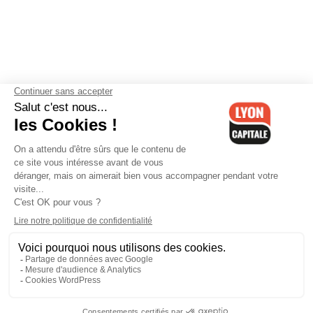
Contactez-nous
-
Mentions légales
-
CGV
-
Politique de
confidentialité
-
Gestion des cookies
-
Lyon Capitale TV
-
Archives
Lyon Capitale
Lyon Capitale - 51 avenue Maréchal Foch - CS 40091 - 69456 Lyon