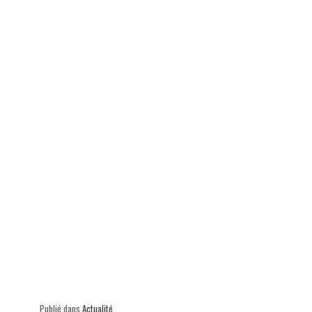
ok
In
Ap
er
p
Publié dans
Actualité