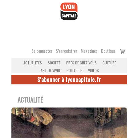
Accéder
au
contenu
Voir
Se connecter
S’enregistrer
Magazines
Boutique
le
ACTUALITÉS
SOCIÉTÉ
PRÈS DE CHEZ VOUS
CULTURE
panier
ART DE VIVRE
POLITIQUE
VIDÉOS
S'abonner à lyoncapitale.fr
ACTUALITÉ