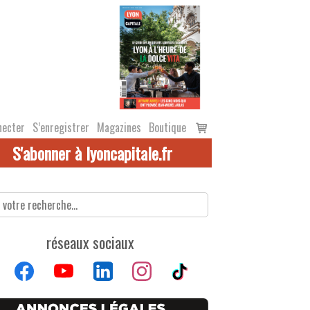
Voir
necter
S’enregistrer
Magazines
Boutique
le
S'abonner à lyoncapitale.fr
panier
réseaux sociaux