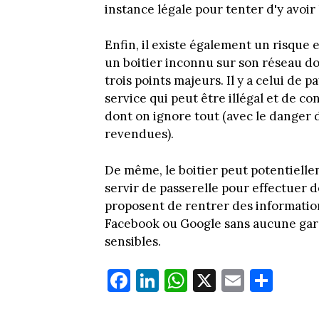
instance légale pour tenter d'y avoir 
Enfin, il existe également un risque
un boitier inconnu sur son réseau do
trois points majeurs. Il y a celui de 
service qui peut être illégal et de c
dont on ignore tout (avec le danger 
revendues).
De même, le boitier peut potentielle
servir de passerelle pour effectuer d
proposent de rentrer des informati
Facebook ou Google sans aucune gara
sensibles.
Fa
Li
W
X
E
Pa
ce
nk
ha
m
rt