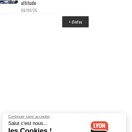
altitude
06/08/26
+ d'infos