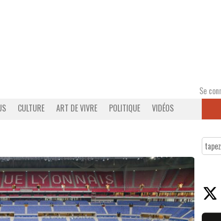
Se con
US
CULTURE
ART DE VIVRE
POLITIQUE
VIDÉOS