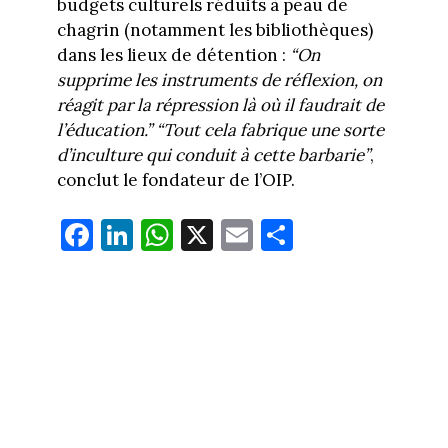
budgets culturels réduits à peau de
chagrin (notamment les bibliothèques)
dans les lieux de détention :
“On
supprime les instruments de réflexion, on
réagit par la répression là où il faudrait de
l’éducation.”
“Tout cela fabrique une sorte
d’inculture qui conduit à cette barbarie”
,
conclut le fondateur de l’OIP.
Fa
Li
W
X
E
Pa
ce
nk
ha
m
rt
bo
ed
ts
ail
ag
ok
In
Ap
er
p