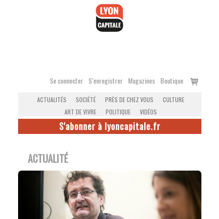
Accéder
au
contenu
Voir
Se connecter
S’enregistrer
Magazines
Boutique
le
ACTUALITÉS
SOCIÉTÉ
PRÈS DE CHEZ VOUS
CULTURE
panier
ART DE VIVRE
POLITIQUE
VIDÉOS
S'abonner à lyoncapitale.fr
ACTUALITÉ