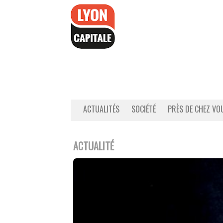
Accéder
au
contenu
ACTUALITÉS
SOCIÉTÉ
PRÈS DE CHEZ VO
ACTUALITÉ