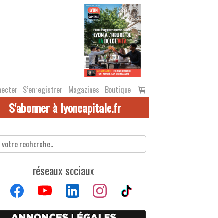
Voir
necter
S’enregistrer
Magazines
Boutique
le
S'abonner à lyoncapitale.fr
panier
réseaux sociaux