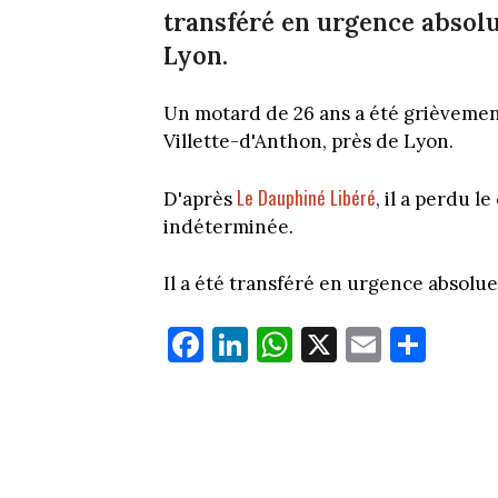
transféré en urgence absolu
Lyon.
Un motard de 26 ans a été grièvemen
Villette-d'Anthon, près de Lyon.
Le Dauphiné Libéré
D'après
, il a perdu 
indéterminée.
Il a été transféré en urgence absolue
Fa
Li
W
X
E
Pa
ce
nk
ha
m
rt
bo
ed
ts
ail
ag
ok
In
Ap
er
p