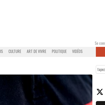
Se con
US
CULTURE
ART DE VIVRE
POLITIQUE
VIDÉOS