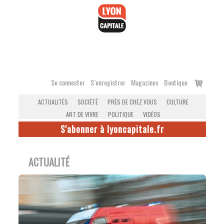
Accéder
au
contenu
Voir
Se connecter
S’enregistrer
Magazines
Boutique
le
ACTUALITÉS
SOCIÉTÉ
PRÈS DE CHEZ VOUS
CULTURE
panier
ART DE VIVRE
POLITIQUE
VIDÉOS
S'abonner à lyoncapitale.fr
ACTUALITÉ