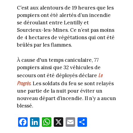
C’est aux alentours de 19 heures que les
pompiers ont été alertés d’un incendie
se déroulant entre Lentilly et
Sourcieux-les-Mines. Ce n’est pas moins
de 4 hectares de végétations qui ont été
brûlés par les flammes.
À cause d'un temps caniculaire, 77
pompiers ainsi que 32 véhicules de
Le
secours ont été déployés déclare
Progrès
. Les soldats du feu se sont relayés
une partie de la nuit pour éviter un
nouveau départ d’incendie. Il n’y a aucun
blessé.
Fa
Li
W
X
E
Pa
ce
nk
ha
m
rt