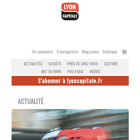
Accéder
au
contenu
Voir
Se connecter
S’enregistrer
Magazines
Boutique
le
ACTUALITÉS
SOCIÉTÉ
PRÈS DE CHEZ VOUS
CULTURE
panier
ART DE VIVRE
POLITIQUE
VIDÉOS
S'abonner à lyoncapitale.fr
ACTUALITÉ