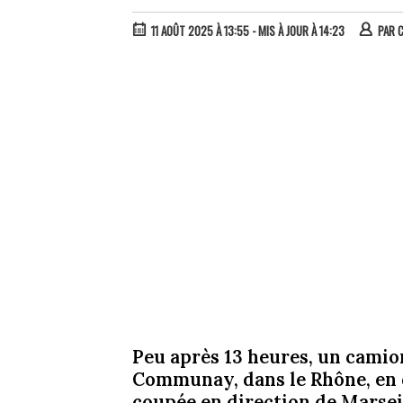
11 AOÛT 2025 À 13:55
- MIS À JOUR À 14:23
PAR
Peu après 13 heures, un camion
Communay, dans le Rhône, en d
coupée en direction de Marseil