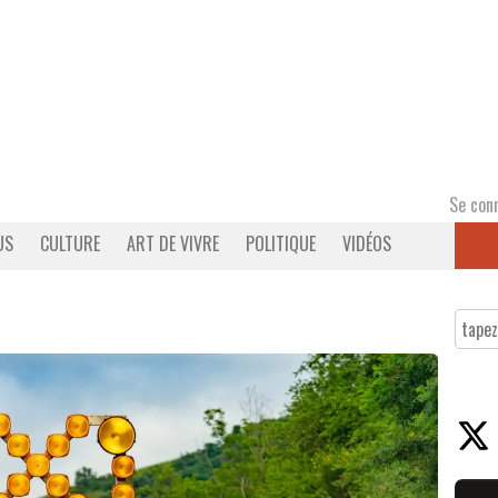
Se con
US
CULTURE
ART DE VIVRE
POLITIQUE
VIDÉOS