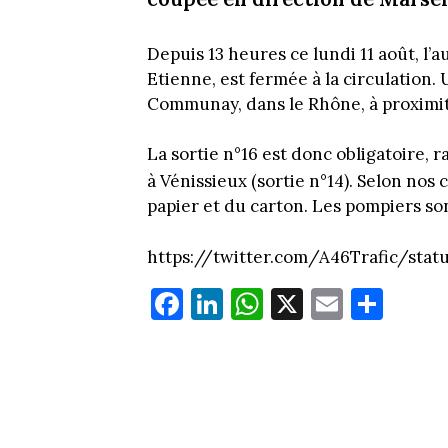
Depuis 13 heures ce lundi 11 août, l’
Etienne, est fermée à la circulation.
Communay, dans le Rhône, à proximité
La sortie n°16 est donc obligatoire, 
à Vénissieux (sortie n°14). Selon nos
papier et du carton. Les pompiers so
https://twitter.com/A46Trafic/sta
Fa
Li
W
X
E
Pa
ce
nk
ha
m
rt
bo
ed
ts
ail
ag
ok
In
Ap
er
p