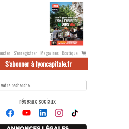
Voir
necter
S’enregistrer
Magazines
Boutique
le
S'abonner à lyoncapitale.fr
panier
réseaux sociaux