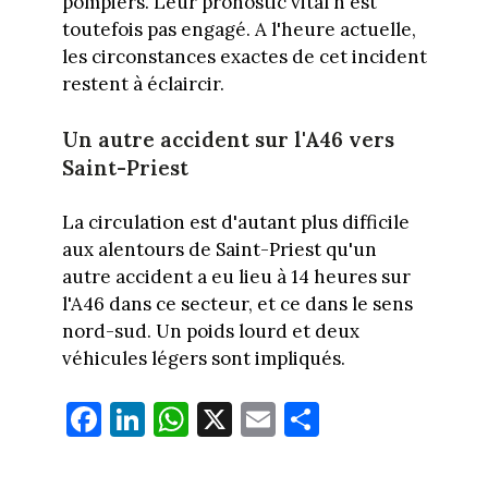
pompiers. Leur pronostic vital n'est
toutefois pas engagé. A l'heure actuelle,
les circonstances exactes de cet incident
restent à éclaircir.
Un autre accident sur l'A46 vers
Saint-Priest
La circulation est d'autant plus difficile
aux alentours de Saint-Priest qu'un
autre accident a eu lieu à 14 heures sur
l'A46 dans ce secteur, et ce dans le sens
nord-sud. Un poids lourd et deux
véhicules légers sont impliqués.
Fa
Li
W
X
E
Pa
ce
nk
ha
m
rt