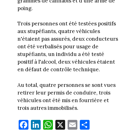
grammes de cannabis et d'une arme de
poing.
Trois personnes ont été testées positifs
aux stupéfiants, quatre véhicules
n'étaient pas assurés, deux conducteurs
ont été verbalisés pour usage de
stupéfiants, un individu a été testé
positif à l'alcool, deux véhicules étaient
en défaut de contrôle technique.
Au total, quatre personnes se sont vues
retirer leur permis de conduire, trois
véhicules ont été mis en fourrière et
trois autres immobilisés.
Fa
Li
W
X
E
Pa
ce
nk
ha
m
rt