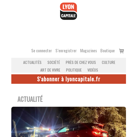
Accéder
au
contenu
Voir
Se connecter
S’enregistrer
Magazines
Boutique
le
ACTUALITÉS
SOCIÉTÉ
PRÈS DE CHEZ VOUS
CULTURE
panier
ART DE VIVRE
POLITIQUE
VIDÉOS
S'abonner à lyoncapitale.fr
ACTUALITÉ