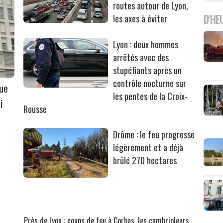
routes autour de Lyon,
D'HE
les axes à éviter
Lyon : deux hommes
arrêtés avec des
stupéfiants après un
contrôle nocturne sur
que
les pentes de la Croix-
i
Rousse
Drôme : le feu progresse
légèrement et a déjà
brûlé 270 hectares
Près de Lyon : coups de feu à Corbas, les cambrioleurs