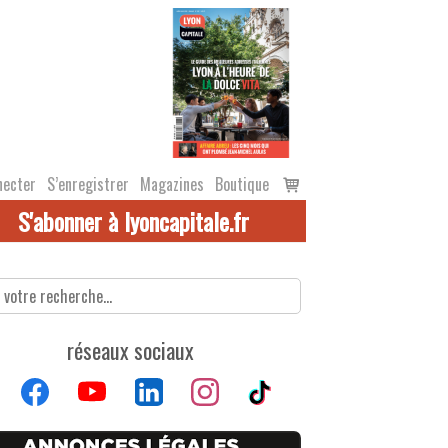
Voir
necter
S’enregistrer
Magazines
Boutique
le
S'abonner à lyoncapitale.fr
panier
réseaux sociaux