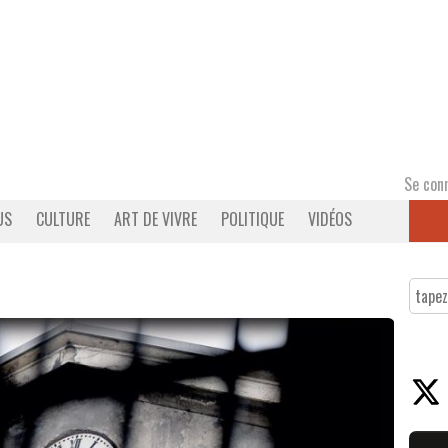
Se con
US
CULTURE
ART DE VIVRE
POLITIQUE
VIDÉOS