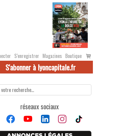
Voir
necter
S’enregistrer
Magazines
Boutique
le
S'abonner à lyoncapitale.fr
panier
réseaux sociaux