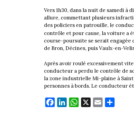
Vers 1h30, dans la nuit de samedi à 
allure, commettant plusieurs infracti
des policiers en patrouille, le condu
contrôle et pour cause, la voiture a é
course-poursuite se serait engagée 
de Bron, Décines, puis Vaulx-en-Veli
Après avoir roulé excessivement vite,
conducteur a perdu le contrôle de son 
la zone industrielle Mi-plaine à Saint
personnes à bords. Le conducteur éta
Fa
Li
W
X
E
Pa
ce
nk
ha
m
rt
bo
ed
ts
ail
ag
ok
In
Ap
er