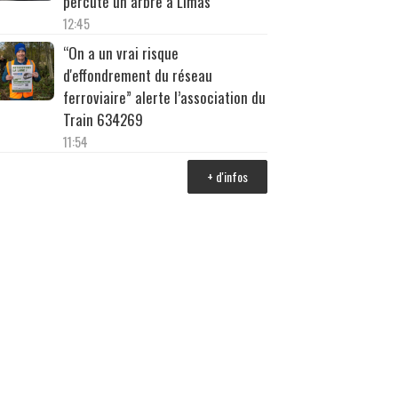
percuté un arbre à Limas
12:45
“On a un vrai risque
d'effondrement du réseau
ferroviaire” alerte l’association du
Train 634269
11:54
+ d'infos