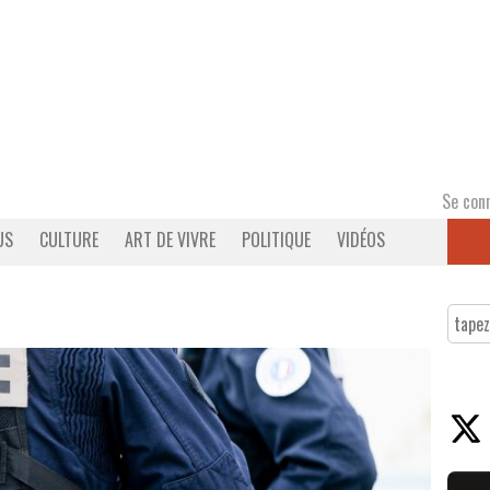
Se con
US
CULTURE
ART DE VIVRE
POLITIQUE
VIDÉOS