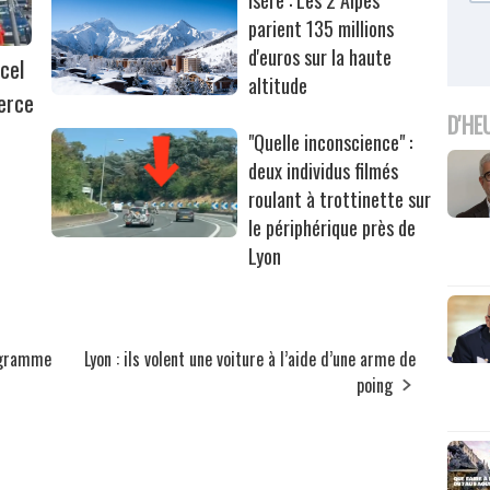
Isère : Les 2 Alpes
parient 135 millions
d'euros sur la haute
cel
altitude
erce
D'HE
"Quelle inconscience" :
deux individus filmés
roulant à trottinette sur
le périphérique près de
Lyon
rogramme
Lyon : ils volent une voiture à l’aide d’une arme de
poing