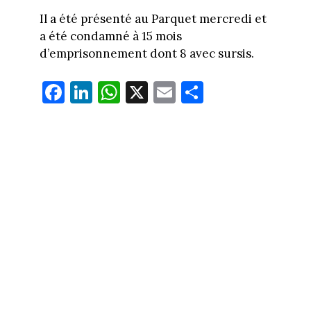
Il a été présenté au Parquet mercredi et
a été condamné à 15 mois
d’emprisonnement dont 8 avec sursis.
Fa
Li
W
X
E
Pa
ce
nk
ha
m
rt
bo
ed
ts
ail
ag
ok
In
Ap
er
p