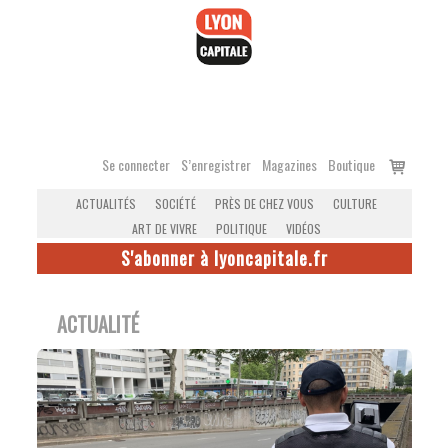
Accéder
au
contenu
Voir
Se connecter
S’enregistrer
Magazines
Boutique
le
ACTUALITÉS
SOCIÉTÉ
PRÈS DE CHEZ VOUS
CULTURE
panier
ART DE VIVRE
POLITIQUE
VIDÉOS
S'abonner à lyoncapitale.fr
ACTUALITÉ