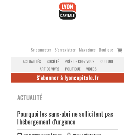
Accéder
au
contenu
Voir
Se connecter
S’enregistrer
Magazines
Boutique
le
ACTUALITÉS
SOCIÉTÉ
PRÈS DE CHEZ VOUS
CULTURE
panier
ART DE VIVRE
POLITIQUE
VIDÉOS
S'abonner à lyoncapitale.fr
ACTUALITÉ
Pourquoi les sans-abri ne sollicitent pas
l'hébergement d'urgence