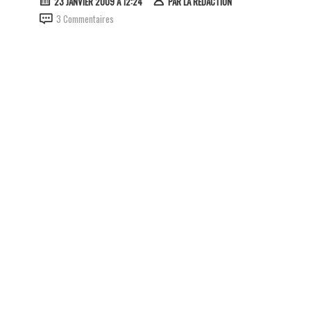
23 JANVIER 2009 À 12:24
PAR
LA RÉDACTION
3 Commentaires