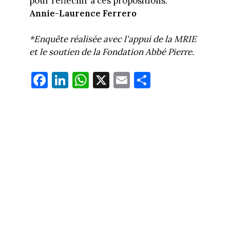
pour réfléchir à ces propositions.
Annie-Laurence Ferrero
*Enquête réalisée avec l'appui de la MRIE
et le soutien de la Fondation Abbé Pierre.
Fa
Li
W
X
E
Pa
ce
nk
ha
m
rt
bo
ed
ts
ail
ag
ok
In
Ap
er
p