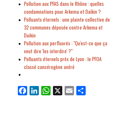
Pollution aux PFAS dans le Rhône : quelles
condamnations pour Arkema et Daïkin ?
Polluants éternels : une plainte collective de
32 communes déposée contre Arkema et
Daikin
Pollution aux perfluorés : "Qu'est-ce que ça
veut dire 'les interdire' ?"
Polluants éternels près de Lyon : le PFOA
classé cancérogène avéré
Fa
Li
W
X
E
Pa
ce
nk
ha
m
rt
bo
ed
ts
ail
ag
ok
In
Ap
er
p