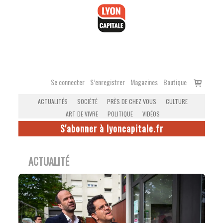
Accéder
au
contenu
Voir
Se connecter
S’enregistrer
Magazines
Boutique
le
ACTUALITÉS
SOCIÉTÉ
PRÈS DE CHEZ VOUS
CULTURE
panier
ART DE VIVRE
POLITIQUE
VIDÉOS
S'abonner à lyoncapitale.fr
ACTUALITÉ