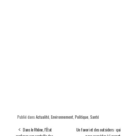
Publié dans
Actualité
,
Environnement
,
Politique
,
Santé
Dans le Rhône, l’État
Un favori et des outsiders : qui
renforce son contrôle des
pour succéder à Laurent