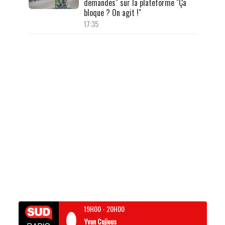
demandes" sur la plateforme "Ça
bloque ? On agit !"
17:35
19H00
-
20H00
Yvan Cujious