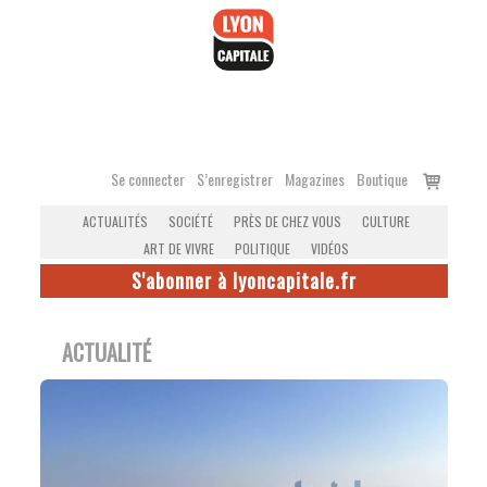
Accéder
au
contenu
Voir
Se connecter
S’enregistrer
Magazines
Boutique
le
ACTUALITÉS
SOCIÉTÉ
PRÈS DE CHEZ VOUS
CULTURE
panier
ART DE VIVRE
POLITIQUE
VIDÉOS
S'abonner à lyoncapitale.fr
ACTUALITÉ