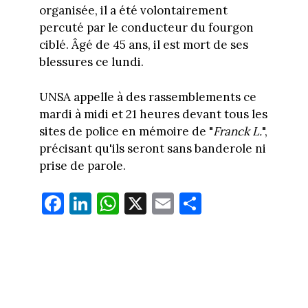
organisée, il a été volontairement
percuté par le conducteur du fourgon
ciblé. Âgé de 45 ans, il est mort de ses
blessures ce lundi.
UNSA appelle à des rassemblements ce
mardi à midi et 21 heures devant tous les
sites de police en mémoire de "
Franck L.
",
précisant qu'ils seront sans banderole ni
prise de parole.
Fa
Li
W
X
E
Pa
ce
nk
ha
m
rt
bo
ed
ts
ail
ag
ok
In
Ap
er
p