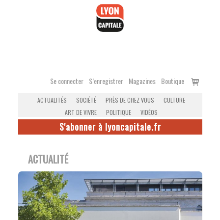
Accéder
au
contenu
Voir
Se connecter
S’enregistrer
Magazines
Boutique
le
ACTUALITÉS
SOCIÉTÉ
PRÈS DE CHEZ VOUS
CULTURE
panier
ART DE VIVRE
POLITIQUE
VIDÉOS
S'abonner à lyoncapitale.fr
ACTUALITÉ