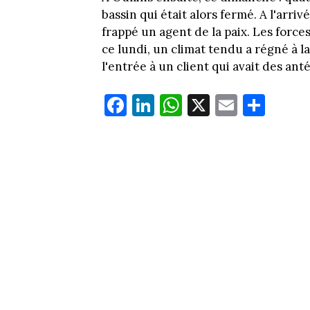
bassin qui était alors fermé. A l'arrivé
frappé un agent de la paix. Les forces
ce lundi, un climat tendu a régné à l
l'entrée à un client qui avait des ant
Fa
Li
W
X
E
Pa
ce
nk
ha
m
rt
bo
ed
ts
ail
ag
ok
In
Ap
er
p