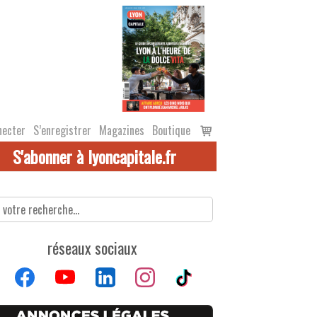
Voir
necter
S’enregistrer
Magazines
Boutique
le
S'abonner à lyoncapitale.fr
panier
réseaux sociaux