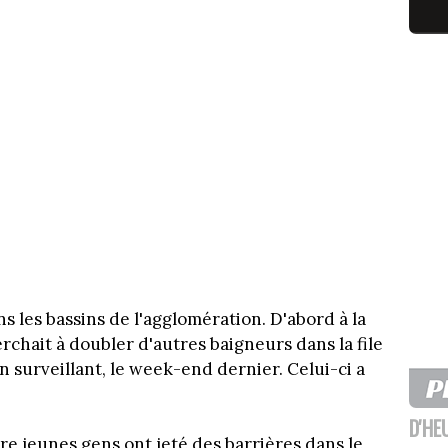
s les bassins de l'agglomération. D'abord à la
chait à doubler d'autres baigneurs dans la file
n surveillant, le week-end dernier. Celui-ci a
D'HE
re jeunes gens ont jeté des barrières dans le