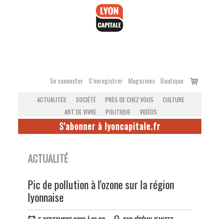
Accéder
au
contenu
Voir
Se connecter
S’enregistrer
Magazines
Boutique
le
ACTUALITÉS
SOCIÉTÉ
PRÈS DE CHEZ VOUS
CULTURE
panier
ART DE VIVRE
POLITIQUE
VIDÉOS
S'abonner à lyoncapitale.fr
ACTUALITÉ
Pic de pollution à l'ozone sur la région
lyonnaise