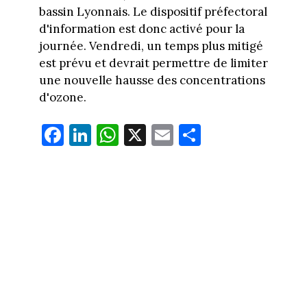
bassin Lyonnais. Le dispositif préfectoral
d'information est donc activé pour la
journée. Vendredi, un temps plus mitigé
est prévu et devrait permettre de limiter
une nouvelle hausse des concentrations
d'ozone.
Fa
Li
W
X
E
Pa
ce
nk
ha
m
rt
bo
ed
ts
ail
ag
ok
In
Ap
er
p