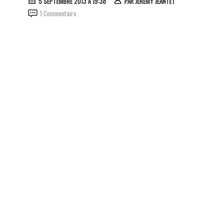
5 SEPTEMBRE 2013 À 19:38
PAR
JÉRÉMY JEANTET
1 Commentaire