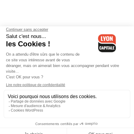
Contactez-nous
-
Mentions légales
-
CGV
-
Politique de
confidentialité
-
Gestion des cookies
-
Lyon Capitale TV
-
Archives
Lyon Capitale
Lyon Capitale - 51 avenue Maréchal Foch - CS 40091 - 69456 Lyon
Cedex 06