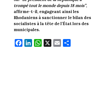
trompé tout le monde depuis 18 mois”
,
affirme-t-il, engageant ainsi les
Rhodaniens à sanctionner le bilan des
socialistes à la tête de l’État lors des
municipales.
Fa
Li
W
X
E
Pa
ce
nk
ha
m
rt
bo
ed
ts
ail
ag
ok
In
Ap
er
p