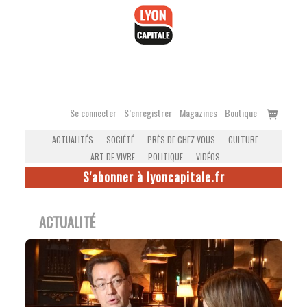
Accéder
au
contenu
Voir
Se connecter
S’enregistrer
Magazines
Boutique
le
ACTUALITÉS
SOCIÉTÉ
PRÈS DE CHEZ VOUS
CULTURE
panier
ART DE VIVRE
POLITIQUE
VIDÉOS
S'abonner à lyoncapitale.fr
ACTUALITÉ