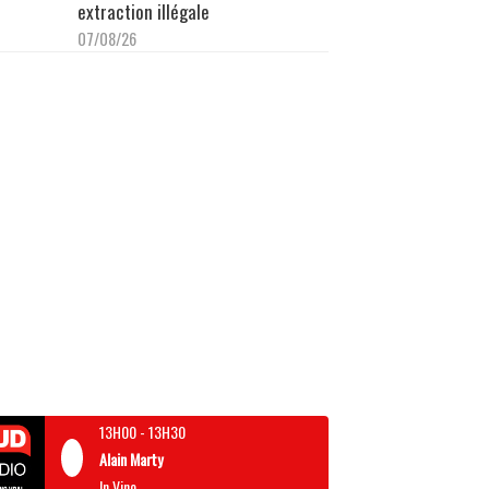
extraction illégale
07/08/26
13H00
-
13H30
Alain Marty
In Vino