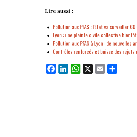
Lire aussi :
Pollution aux PFAS : l'Etat va surveiller 6
Lyon : une plainte civile collective bient
Pollution aux PFAS à Lyon : de nouvelles 
Contrôles renforcés et baisse des rejets e
Fa
Li
W
X
E
Pa
ce
nk
ha
m
rt
bo
ed
ts
ail
ag
ok
In
Ap
er
p