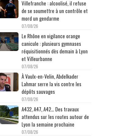
Villefranche : alcoolisé, il refuse
de se soumettre à un contrôle et
mord un gendarme
07/08/26
Le Rhône en vigilance orange
canicule : plusieurs gymnases
réquisitionnés dès demain à Lyon
et Villeurbanne
07/08/26
À Vaulx-en-Velin, Abdelkader
Lahmar serre la vis contre les
dépôts sauvages
07/08/26
A432, A47, A42… Des travaux
attendus sur les routes autour de
Lyon la semaine prochaine
07/08/26