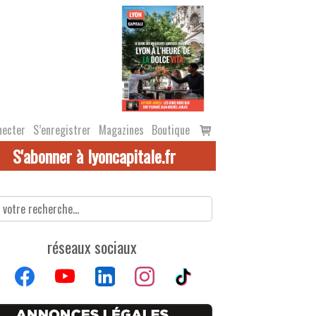
Voir
necter
S’enregistrer
Magazines
Boutique
le
S'abonner à lyoncapitale.fr
panier
réseaux sociaux