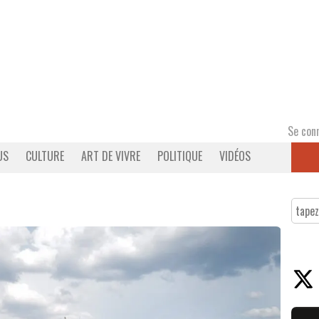
Se con
US
CULTURE
ART DE VIVRE
POLITIQUE
VIDÉOS