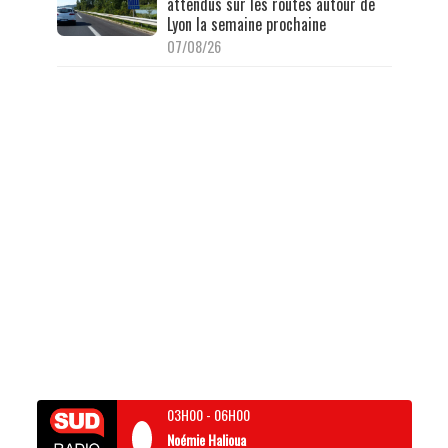
attendus sur les routes autour de
Lyon la semaine prochaine
07/08/26
03H00
-
06H00
Noémie Halioua