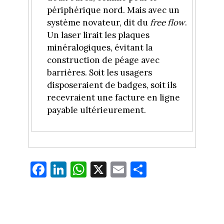
périphérique nord. Mais avec un
système novateur, dit du
free flow
.
Un laser lirait les plaques
minéralogiques, évitant la
construction de péage avec
barrières. Soit les usagers
disposeraient de badges, soit ils
recevraient une facture en ligne
payable ultérieurement.
Fa
Li
W
X
E
Pa
ce
nk
ha
m
rt
bo
ed
ts
ail
ag
ok
In
Ap
er