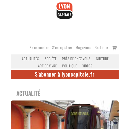
Accéder
au
contenu
Voir
Se connecter
S’enregistrer
Magazines
Boutique
le
ACTUALITÉS
SOCIÉTÉ
PRÈS DE CHEZ VOUS
CULTURE
panier
ART DE VIVRE
POLITIQUE
VIDÉOS
S'abonner à lyoncapitale.fr
ACTUALITÉ