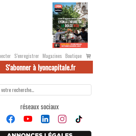
Voir
necter
S’enregistrer
Magazines
Boutique
le
S'abonner à lyoncapitale.fr
panier
réseaux sociaux