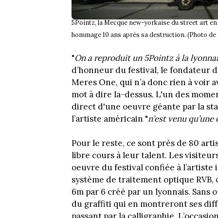
5Pointz, la Mecque new-yorkaise du street art en 2
hommage 10 ans après sa destruction. (Phot
"
On a reproduit un 5Pointz à la lyonna
d’honneur du festival, le fondateur d
Meres One, qui n’a donc rien à voir a
mot à dire la-dessus. L'un des moment
direct d'une oeuvre géante par la sta
l’artiste américain "
n’est venu qu’une 
Pour le reste, ce sont près de 80 arti
libre cours à leur talent. Les visite
oeuvre du festival confiée à l’artiste 
système de traitement optique RVB, o
6m par 6 créé par un lyonnais. Sans o
du graffiti qui en montreront ses diff
passant par la calligraphie. L’occasi