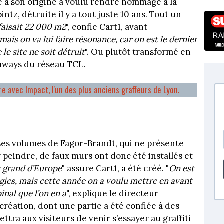
te à son origine a voulu rendre hommage à la
tz, détruite il y a tout juste 10 ans. Tout un
faisait 22 000 m2
", confie Cart1, avant
mais on va lui faire résonance, car on est le dernier
le site ne soit détruit
". Ou plutôt transformé en
mways du réseau TCL.
e avec Impact, l'un des plus anciens graffeurs de Lyon.
ses volumes de Fagor-Brandt, qui ne présente
peindre, de faux murs ont donc été installés et
s grand d’Europe
" assure Cart1, a été créé. "
On est
ogies, mais cette année on a voulu mettre en avant
pinal que l’on en a
", explique le directeur
 création, dont une partie a été confiée à des
ettra aux visiteurs de venir s’essayer au graffiti