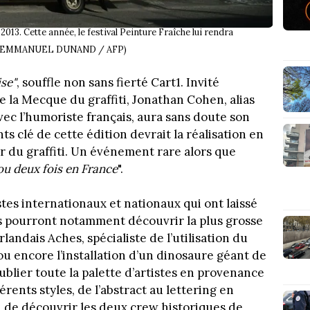
013. Cette année, le festival Peinture Fraîche lui rendra
o de EMMANUEL DUNAND / AFP)
ise"
, souffle non sans fierté Cart1. Invité
e la Mecque du graffiti, Jonathan Cohen, alias
vec l’humoriste français, aura sans doute son
s clé de cette édition devrait la réalisation en
r du graffiti. Un événement rare alors que
ou deux fois en France
".
stes internationaux et nationaux qui ont laissé
urs pourront notamment découvrir la plus grosse
irlandais Aches, spécialiste de l’utilisation du
u encore l’installation d’un dinosaure géant de
ublier toute la palette d’artistes en provenance
érents styles, de l’abstract au lettering en
on de découvrir les deux crew historiques de