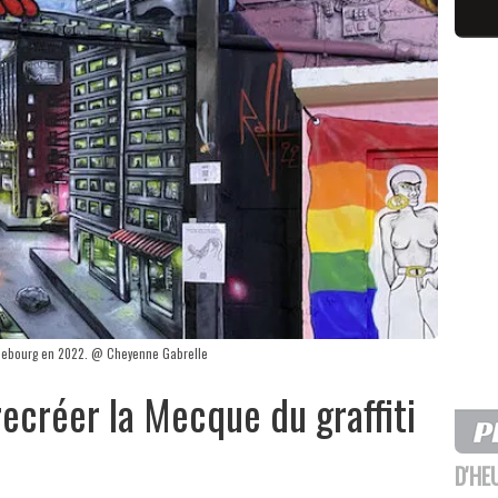
le Debourg en 2022. @ Cheyenne Gabrelle
recréer la Mecque du graffiti
D'HE