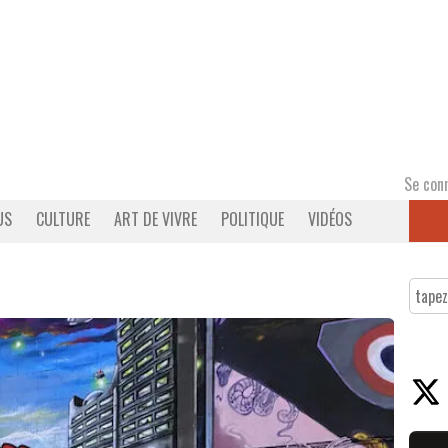
Se con
US
CULTURE
ART DE VIVRE
POLITIQUE
VIDÉOS