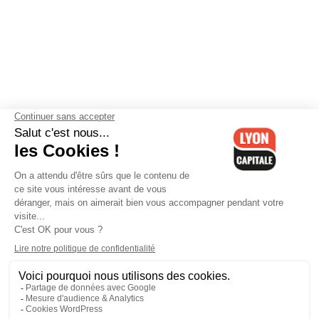
Contactez-nous
-
Mentions légales
-
CGV
-
Politique de
confidentialité
-
Gestion des cookies
-
Lyon Capitale TV
-
Archives
Lyon Capitale