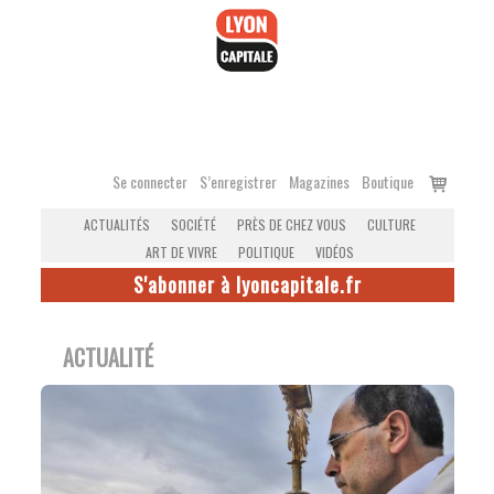
Accéder
au
contenu
Voir
Se connecter
S’enregistrer
Magazines
Boutique
le
ACTUALITÉS
SOCIÉTÉ
PRÈS DE CHEZ VOUS
CULTURE
panier
ART DE VIVRE
POLITIQUE
VIDÉOS
S'abonner à lyoncapitale.fr
ACTUALITÉ