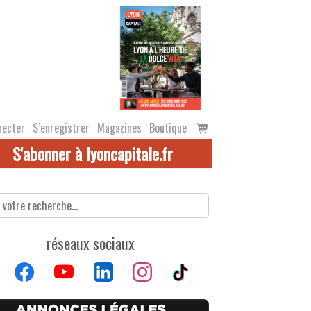
Voir
necter
S’enregistrer
Magazines
Boutique
le
S'abonner à lyoncapitale.fr
panier
réseaux sociaux