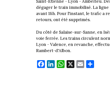
Saint-Etienne - Lyon - Ambérieu. De
dégager le train immobilisé. La ligne
avant 18h. Pour l'instant, le trafic a 
retours, ont été supprimés.
Du côté de Salaise-sur-Sanne, en Isèr
voie ferrée. Les trains circulent no
Lyon - Valence, en revanche, effectu
Rambert-d'Albon.
Fa
Li
W
X
E
Pa
ce
nk
ha
m
rt
bo
ed
ts
ail
ag
ok
In
Ap
er
p