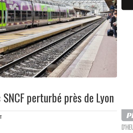
ic SNCF perturbé près de Lyon
ET
D'HE