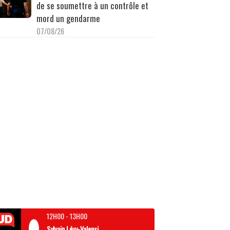
de se soumettre à un contrôle et
mord un gendarme
07/08/26
12H00
-
13H00
Sylvain Lévy-Valensi