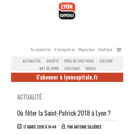
Accéder
au
contenu
Voir
Se connecter
S’enregistrer
Magazines
Boutique
le
ACTUALITÉS
SOCIÉTÉ
PRÈS DE CHEZ VOUS
CULTURE
panier
ART DE VIVRE
POLITIQUE
VIDÉOS
S'abonner à lyoncapitale.fr
ACTUALITÉ
Où fêter la Saint-Patrick 2018 à Lyon ?
17 MARS 2018 À 14:44
PAR
ANTOINE SILLIÈRES