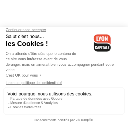
Contactez-nous
-
Mentions légales
-
CGV
-
Politique de
confidentialité
-
Gestion des cookies
-
Lyon Capitale TV
-
Archives
Lyon Capitale
Lyon Capitale - 51 avenue Maréchal Foch - CS 40091 - 69456 Lyon
Cedex 06