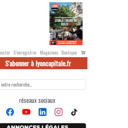
Voir
necter
S’enregistrer
Magazines
Boutique
le
S'abonner à lyoncapitale.fr
panier
réseaux sociaux