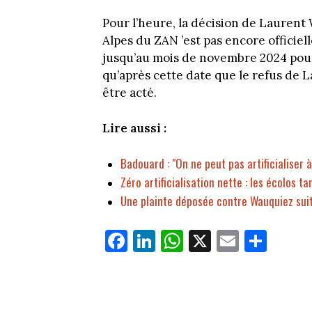
Pour l’heure, la décision de Lauren
Alpes du ZAN ’est pas encore officie
jusqu’au mois de novembre 2024 pour 
qu’après cette date que le refus de 
être acté.
Lire aussi :
Badouard : "On ne peut pas artificialiser à 
Zéro artificialisation nette : les écolos 
Une plainte déposée contre Wauquiez suite 
Fa
Li
W
X
E
Pa
ce
nk
ha
m
rt
bo
ed
ts
ail
ag
ok
In
Ap
er