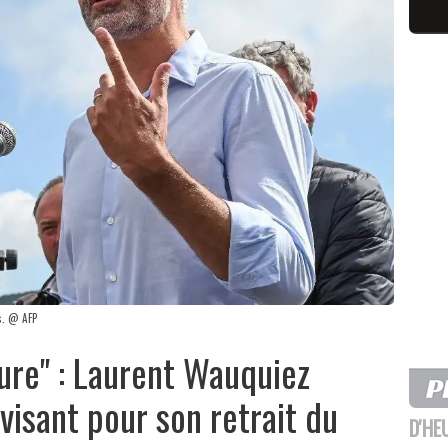
s. @ AFP
ture" : Laurent Wauquiez
 visant pour son retrait du
D'HE