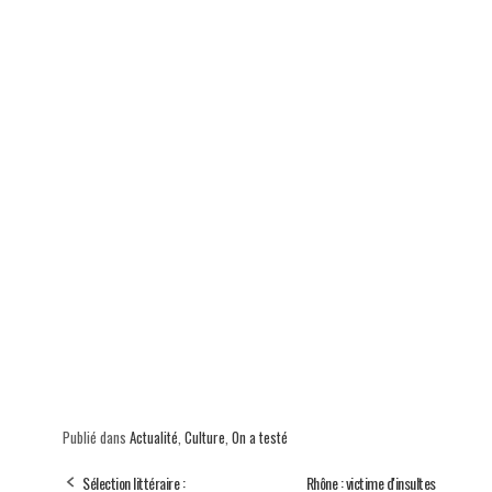
p
Publié dans
Actualité
,
Culture
,
On a testé
Sélection littéraire :
Rhône : victime d'insultes