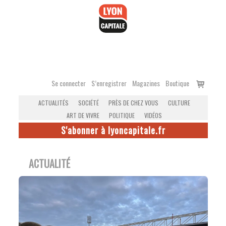
Accéder
au
contenu
Voir
Se connecter
S’enregistrer
Magazines
Boutique
le
ACTUALITÉS
SOCIÉTÉ
PRÈS DE CHEZ VOUS
CULTURE
panier
ART DE VIVRE
POLITIQUE
VIDÉOS
S'abonner à lyoncapitale.fr
ACTUALITÉ