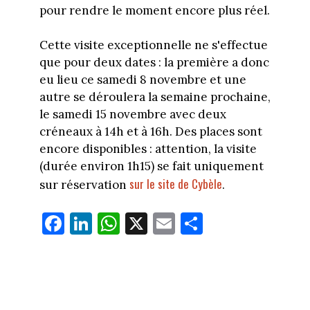
pour rendre le moment encore plus réel.
Cette visite exceptionnelle ne s'effectue
que pour deux dates : la première a donc
eu lieu ce samedi 8 novembre et une
autre se déroulera la semaine prochaine,
le samedi 15 novembre avec deux
créneaux à 14h et à 16h. Des places sont
encore disponibles : attention, la visite
(durée environ 1h15) se fait uniquement
sur le site de Cybèle
sur réservation
.
Fa
Li
W
X
E
Pa
ce
nk
ha
m
rt
bo
ed
ts
ail
ag
ok
In
Ap
er