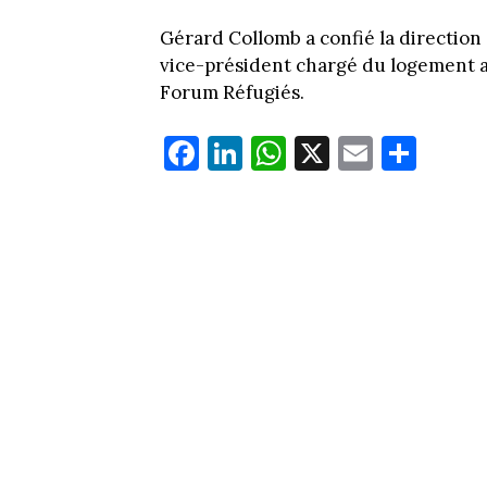
Gérard Collomb a confié la direction 
vice-président chargé du logement au
Forum Réfugiés.
Fa
Li
W
X
E
Pa
ce
nk
ha
m
rt
bo
ed
ts
ail
ag
ok
In
Ap
er
p