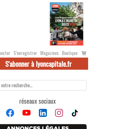
Voir
necter
S’enregistrer
Magazines
Boutique
le
S'abonner à lyoncapitale.fr
panier
réseaux sociaux