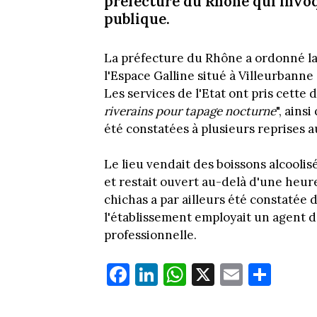
préfecture du Rhône qui invoqu
publique.
La préfecture du Rhône a ordonné la
l'Espace Galline situé à Villeurbanne 
Les services de l'Etat ont pris cette d
riverains pour tapage nocturne
", ains
été constatées à plusieurs reprises a
Le lieu vendait des boissons alcoolis
et restait ouvert au-delà d'une heur
chichas a par ailleurs été constatée 
l'établissement employait un agent d
professionnelle.
Fa
Li
W
X
E
Pa
ce
nk
ha
m
rt