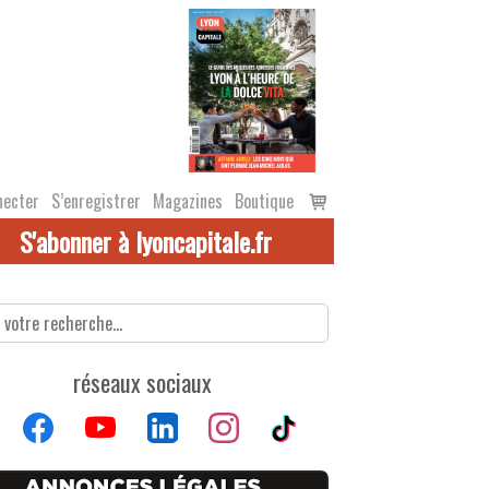
Voir
necter
S’enregistrer
Magazines
Boutique
le
S'abonner à lyoncapitale.fr
panier
réseaux sociaux