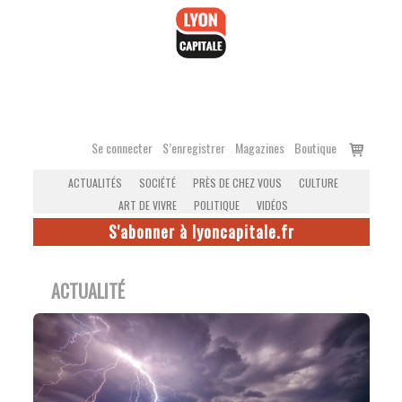
Accéder
au
contenu
Voir
Se connecter
S’enregistrer
Magazines
Boutique
le
ACTUALITÉS
SOCIÉTÉ
PRÈS DE CHEZ VOUS
CULTURE
panier
ART DE VIVRE
POLITIQUE
VIDÉOS
S'abonner à lyoncapitale.fr
ACTUALITÉ