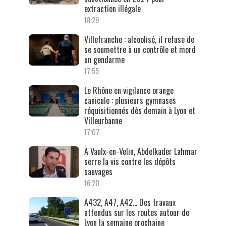
extraction illégale
18:29
Villefranche : alcoolisé, il refuse de
se soumettre à un contrôle et mord
un gendarme
17:55
Le Rhône en vigilance orange
canicule : plusieurs gymnases
réquisitionnés dès demain à Lyon et
Villeurbanne
17:07
À Vaulx-en-Velin, Abdelkader Lahmar
serre la vis contre les dépôts
sauvages
16:20
A432, A47, A42… Des travaux
attendus sur les routes autour de
Lyon la semaine prochaine