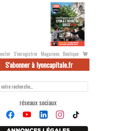
Voir
necter
S’enregistrer
Magazines
Boutique
le
S'abonner à lyoncapitale.fr
panier
réseaux sociaux