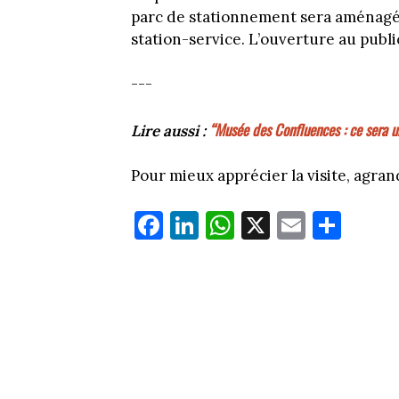
parc de stationnement sera aménagé de
station-service. L’ouverture au publi
---
“Musée des Confluences : ce sera u
Lire aussi :
Pour mieux apprécier la visite, agrandi
Fa
Li
W
X
E
Pa
ce
nk
ha
m
rt
bo
ed
ts
ail
ag
ok
In
Ap
er
p