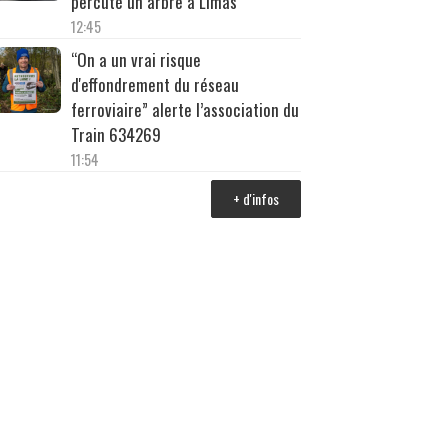
percuté un arbre à Limas
12:45
“On a un vrai risque
d'effondrement du réseau
ferroviaire” alerte l’association du
Train 634269
11:54
+ d'infos