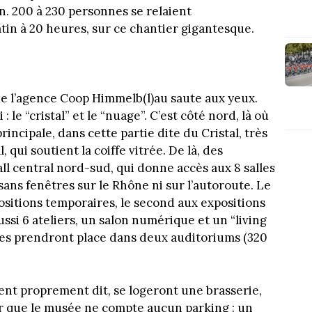
. 200 à 230 personnes se relaient
in à 20 heures, sur ce chantier gigantesque.
de l’agence Coop Himmelb(l)au saute aux yeux.
 le “cristal” et le “nuage”. C’est côté nord, là où
rincipale, dans cette partie dite du Cristal, très
 qui soutient la coiffe vitrée. De là, des
ll central nord-sud, qui donne accès aux 8 salles
 sans fenêtres sur le Rhône ni sur l’autoroute. Le
sitions temporaires, le second aux expositions
i 6 ateliers, un salon numérique et un “living
les prendront place dans deux auditoriums (320
uent proprement dit, se logeront une brasserie,
er que le musée ne compte aucun parking : un